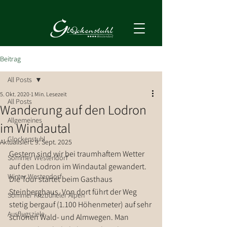
Beitrag
All Posts
5. Okt. 2020
1 Min. Lesezeit
All Posts
Wanderung auf den Lodron
Allgemeines
im Windautal
Glockenstuhl
Aktualisiert:
9. Sept. 2025
Gestern sind wir bei traumhaftem Wetter 
Sommer Westendorf
auf den Lodron im Windautal gewandert. 
Winter Westendorf
Die Tour startet beim Gasthaus 
Steinberghaus. Von dort führt der Weg 
Sommer Kitzbüheler Alpen
stetig bergauf (1.100 Höhenmeter) auf sehr 
Ausflugsziele
schönen Wald- und Almwegen. Man 