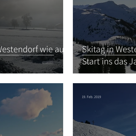
Westendorf wie aus
Skitag in West
Start ins das J
19. Feb. 2019