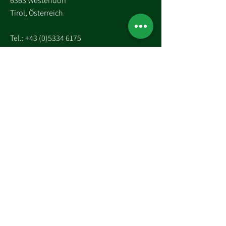
6363 Westendorf
Tirol, Österreich
Tel.:
+43 (0)5334 6175
E-Mail: westendorf@glockenstuhl.at
Instagram:
Newsletter abonnieren und 
exklusive Updates erhalten
E-Mail-Adresse
*
Ja, ich möchte den Newsletter 
abonnieren.
*
ABONNIEREN