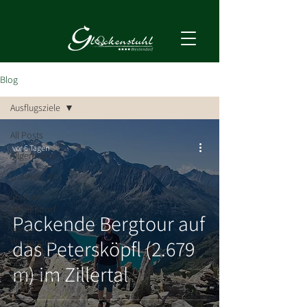
Blog
Ausflugsziele
All Posts
vor 6 Tagen
Allgemeines
Glockenstuhl
Sommer
Westendorf
Packende Bergtour auf
Winter
das Petersköpfl (2.679
Westendorf
Sommer
m) im Zillertal
Kitzbüheler
Alpen