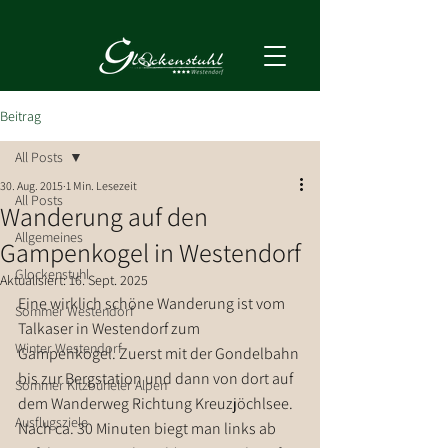
Beitrag
All Posts
30. Aug. 2015
1 Min. Lesezeit
All Posts
Wanderung auf den
Allgemeines
Gampenkogel in Westendorf
Glockenstuhl
Aktualisiert:
16. Sept. 2025
Eine wirklich schöne Wanderung ist vom 
Sommer Westendorf
Talkaser in Westendorf zum 
Winter Westendorf
Gampenkogel. Zuerst mit der Gondelbahn 
bis zur Bergstation und dann von dort auf 
Sommer Kitzbüheler Alpen
dem Wanderweg Richtung Kreuzjöchlsee. 
Ausflugsziele
Nach ca. 30 Minuten biegt man links ab 