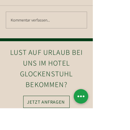
Wanderung auf d
Kommentar verfassen...
Wanderung auf die Hohe
Salve
LUST AUF URLAUB BEI
UNS IM HOTEL
GLOCKENSTUHL
BEKOMMEN?
JETZT ANFRAGEN