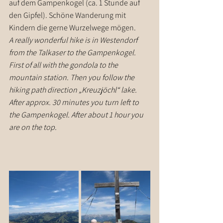
auf dem Gampenkogel (ca. 1 Stunde auf 
den Gipfel). Schöne Wanderung mit 
Kindern die gerne Wurzelwege mögen.
A really wonderful hike is in Westendorf 
from the Talkaser to the Gampenkogel. 
First of all with the gondola to the 
mountain station. Then you follow the 
hiking path direction „Kreuzjöchl“ lake. 
After approx. 30 minutes you turn left to 
the Gampenkogel. After about 1 hour you 
are on the top.