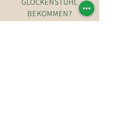
GLOCKENSTUHL
BEKOMMEN?
JETZT ANFRAGEN
So erreichen Sie uns
Hotel-Restaurant Glockenstuhl GmbH
Dorfstraße 27
6363 Westendorf
Tirol, Österreich
Tel.:
+43 (0)5334 6175
E-Mail: westendorf@glockenstuhl.at