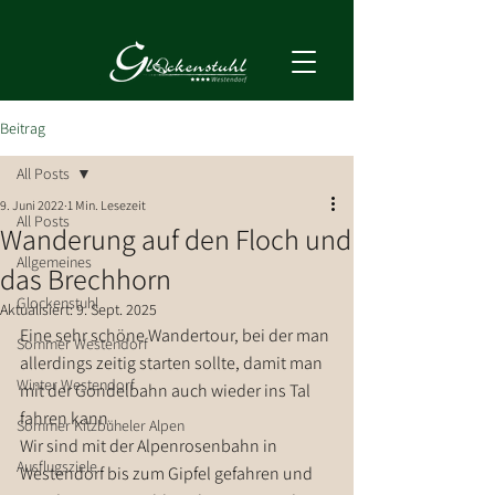
Beitrag
All Posts
9. Juni 2022
1 Min. Lesezeit
All Posts
Wanderung auf den Floch und
Allgemeines
das Brechhorn
Glockenstuhl
Aktualisiert:
9. Sept. 2025
Eine sehr schöne Wandertour, bei der man 
Sommer Westendorf
allerdings zeitig starten sollte, damit man 
Winter Westendorf
mit der Gondelbahn auch wieder ins Tal 
fahren kann.
Sommer Kitzbüheler Alpen
Wir sind mit der Alpenrosenbahn in 
Ausflugsziele
Westendorf bis zum Gipfel gefahren und 