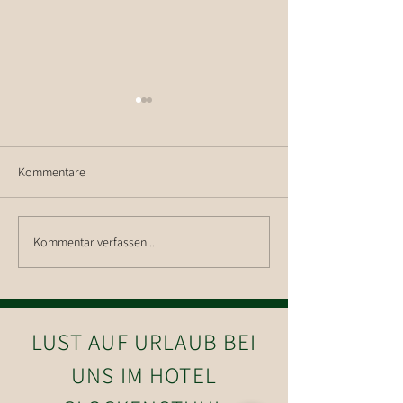
Kommentare
Wanderung auf d
Kommentar verfassen...
Wanderung auf die Hohe
Salve
LUST AUF URLAUB BEI
UNS IM HOTEL