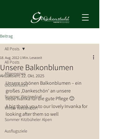
Beitrag
All Posts
18. Aug. 2012
1 Min. Lesezeit
All Posts
Unsere Balkonblumen
Allgemeines
Aktualisiert:
22. Okt. 2025
Unsere schönen Balkonblumen – ein 
Glockenstuhl
großes ‚Dankeschön‘ an unsere 
Sommer Westendorf
liebe Ivanka für die gute Pflege 🙂
A big thank you to our lovely Invanka for 
Winter Westendorf
looking after them so well
Sommer Kitzbüheler Alpen
Ausflugsziele