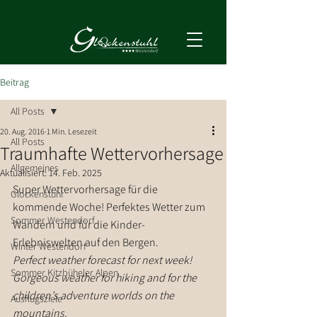
Beitrag
All Posts
20. Aug. 2016
1 Min. Lesezeit
All Posts
Traumhafte Wettervorhersage
Allgemeines
Aktualisiert:
14. Feb. 2025
Super Wettervorhersage für die 
Glockenstuhl
kommende Woche! Perfektes Wetter zum 
Sommer Westendorf
Wandern und für die Kinder-
Erlebniswelten auf den Bergen.
Winter Westendorf
Perfect weather forecast for next week! 
Sommer Kitzbüheler Alpen
Gorgeous weather for hiking and for the 
children’s adventure worlds on the 
Ausflugsziele
mountains.