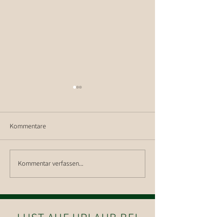
Kommentare
Ausblick auf die 
Kommentar verfassen...
Betriebsausflug Weingut
Nigl