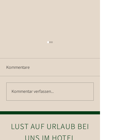
Kommentare
Wanderung auf d
Kommentar verfassen...
Wanderung auf die Hohe
Salve
LUST AUF URLAUB BEI
UNS IM HOTEL