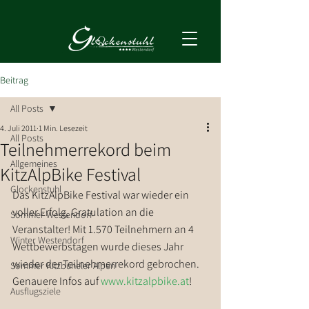
Beitrag
All Posts
4. Juli 2011
1 Min. Lesezeit
All Posts
Teilnehmerrekord beim
Allgemeines
KitzAlpBike Festival
Glockenstuhl
Das KitzAlpBike Festival war wieder ein 
voller Erfolg, Gratulation an die 
Sommer Westendorf
Veranstalter! Mit 1.570 Teilnehmern an 4 
Winter Westendorf
Wettbewerbstagen wurde dieses Jahr 
wieder der Teilnehmerrekord gebrochen. 
Sommer Kitzbüheler Alpen
Genauere Infos auf 
www.kitzalpbike.at
!
Ausflugsziele