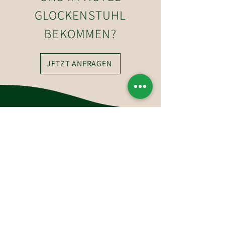
GLOCKENSTUHL
BEKOMMEN?
JETZT ANFRAGEN
So erreichen Sie uns
Hotel-Restaurant Glockenstuhl GmbH
Dorfstraße 27
6363 Westendorf
Tirol, Österreich
Tel.:
+43 (0)5334 6175
E-Mail: westendorf@glockenstuhl.at