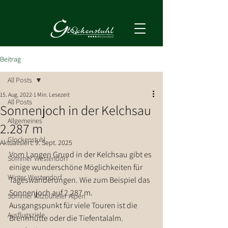
Beitrag
All Posts
15. Aug. 2022
1 Min. Lesezeit
All Posts
Sonnenjoch in der Kelchsau
Allgemeines
2.287 m
Glockenstuhl
Aktualisiert:
9. Sept. 2025
Vom Langen Grund in der Kelchsau gibt es 
Sommer Westendorf
einige wunderschöne Möglichkeiten für 
Winter Westendorf
Tageswanderungen. Wie zum Beispiel das 
Sonnenjoch auf 2.287 m.
Sommer Kitzbüheler Alpen
Ausgangspunkt für viele Touren ist die 
Ausflugsziele
Brennhütte oder die Tiefentalalm.