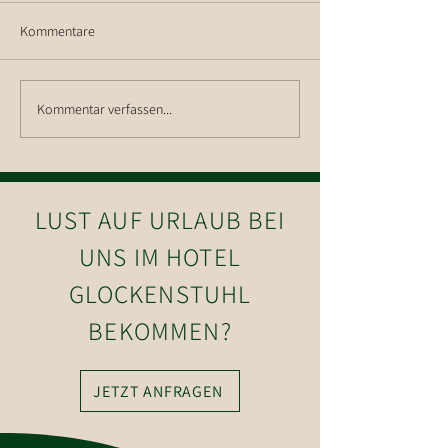
Kommentare
Kommentar verfassen...
Skitag in Westendorf, der
Modernste 8er Se
perfekte Start ins das Jahr
ersetzt 3er Sessell
2020
in Westendorf
LUST AUF URLAUB BEI
UNS IM HOTEL
GLOCKENSTUHL
BEKOMMEN?
JETZT ANFRAGEN