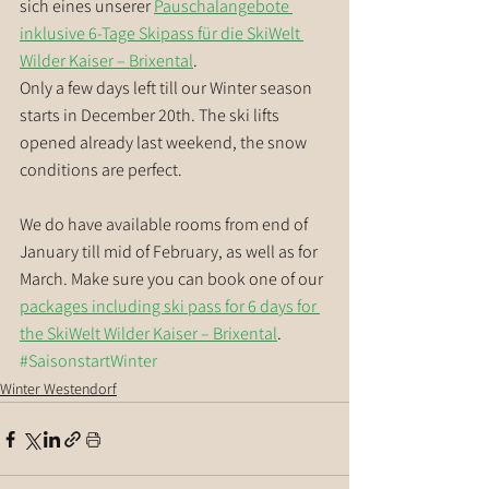
sich eines unserer 
Pauschalangebote 
inklusive 6-Tage Skipass für die SkiWelt 
Wilder Kaiser – Brixental
.
Only a few days left till our Winter season 
starts in December 20th. The ski lifts 
opened already last weekend, the snow 
conditions are perfect.
We do have available rooms from end of 
January till mid of February, as well as for 
March. Make sure you can book one of our 
packages including ski pass for 6 days for 
the SkiWelt Wilder Kaiser – Brixental
.
#SaisonstartWinter
Winter Westendorf