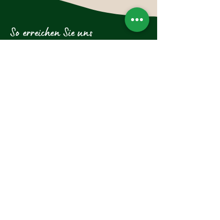
So erreichen Sie uns
Hotel-Restaurant Glockenstuhl GmbH
Dorfstraße 27
6363 Westendorf
Tirol, Österreich
Tel.:
+43 (0)5334 6175
E-Mail: westendorf@glockenstuhl.at
Instagram:
Newsletter abonnieren und 
exklusive Updates erhalten