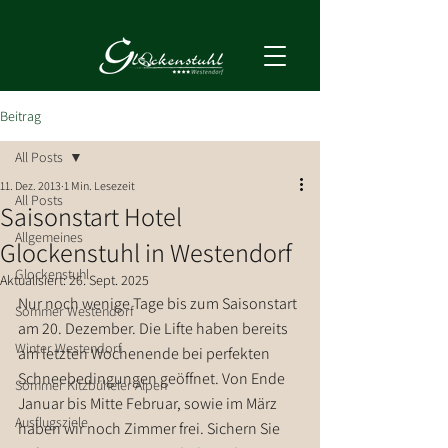
Beitrag
All Posts
11. Dez. 2013
1 Min. Lesezeit
All Posts
Saisonstart Hotel
Allgemeines
Glockenstuhl in Westendorf
Glockenstuhl
Aktualisiert:
26. Sept. 2025
Nur noch wenige Tage bis zum Saisonstart 
Sommer Westendorf
am 20. Dezember. Die Lifte haben bereits 
Winter Westendorf
am letzten Wochenende bei perfekten 
Schneebedingungen geöffnet. Von Ende 
Sommer Kitzbüheler Alpen
Januar bis Mitte Februar, sowie im März 
Ausflugsziele
haben wir noch Zimmer frei. Sichern Sie 