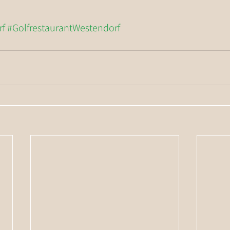
rf
#GolfrestaurantWestendorf