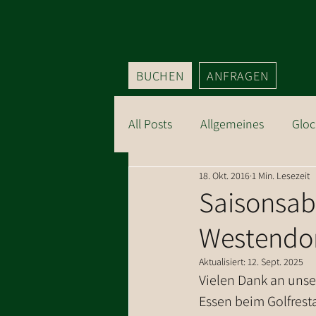
BUCHEN
ANFRAGEN
All Posts
Allgemeines
Gloc
18. Okt. 2016
1 Min. Lesezeit
Sommer Kitzbüheler Alpen
Saisonsab
Westendo
Aktualisiert:
12. Sept. 2025
Vielen Dank an unse
Essen beim Golfrest