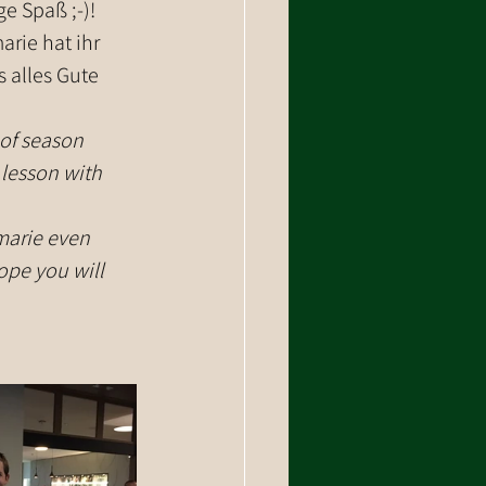
 Spaß ;-)! 
rie hat ihr 
 alles Gute 
of season 
 lesson with 
ope you will 