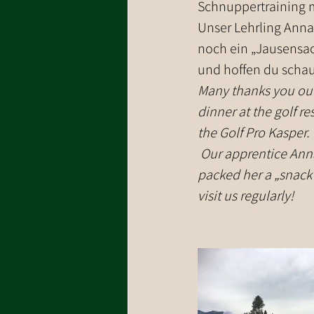
Schnuppertraining m
Unser Lehrling Anna 
noch ein „Jausensack
und hoffen du schau
Many thanks you our
dinner at the golf r
the Golf Pro Kasper. 
 Our apprentice Anna Maria finished her apprenticeship successfully. Annemarie even 
packed her a „snack 
visit us regularly!