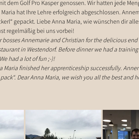
it dem Golf Pro Kasper genossen. Wir hatten jede Menge
Maria hat Ihre Lehre erfolgreich abgeschlossen. Annema
erl“ gepackt. Liebe Anna Maria, wie wünschen dir alles
st regelmäßig bei uns vorbei!
 bosses Annemarie and Christian for the delicious end 
estaurant in Westendorf. Before dinner we had a training
We had a lot of fun ;-)!
pack“. Dear Anna Maria, we wish you all the best and h