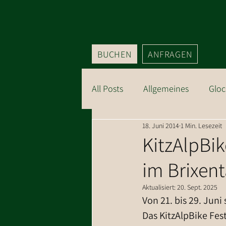
BUCHEN
ANFRAGEN
All Posts
Allgemeines
Gloc
18. Juni 2014
1 Min. Lesezeit
Sommer Kitzbüheler Alpen
KitzAlpBik
im Brixent
Aktualisiert:
20. Sept. 2025
Von 21. bis 29. Juni
Das KitzAlpBike Fest