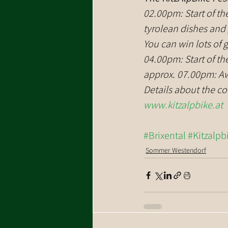
02.00pm: Start of the
tyrolean dishes and
You can win lots of 
04.00pm: Start of th
approx. 07.00pm: Aw
Details about the 
www.kitzalpbike.at
#Brixental
#Kitzalpb
Sommer Westendorf