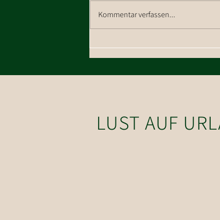
Kommentar verfassen...
Wanderung zum Talkaser in
Westendorf
LUST AUF UR