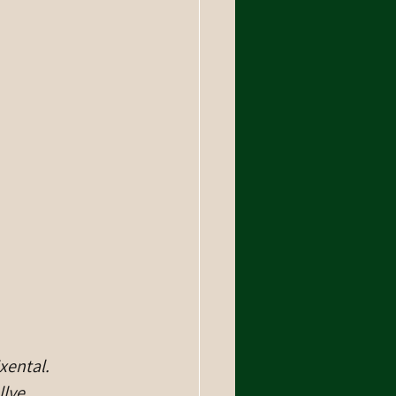
xental.
llye.