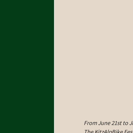
From June 21st to Ju
The KitzAlpBike Fest