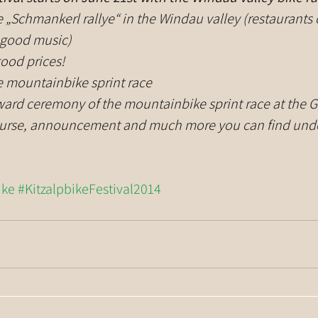
 „Schmankerl rallye“ in the Windau valley (restaurants o
 good music)
good prices!
e mountainbike sprint race
ard ceremony of the mountainbike sprint race at the
course, announcement and much more you can find unde
ike
#KitzalpbikeFestival2014