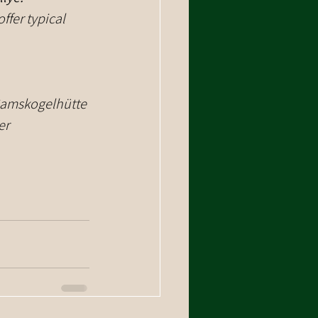
ffer typical 
 Gamskogelhütte
r 