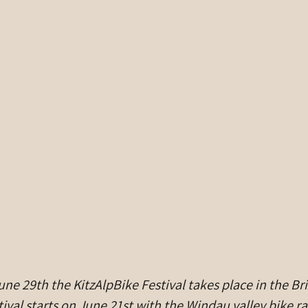
ne 29th the KitzAlpBike Festival takes place in the Bri
ival starts on June 21st with the Windau valley bike ra