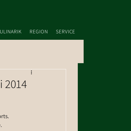
ULINARIK
REGION
SERVICE
i 2014
rts.
.