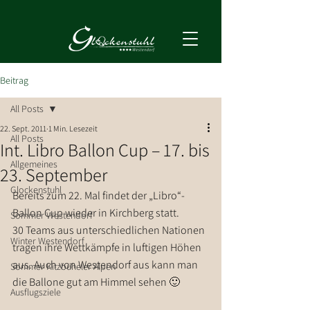
Beitrag
All Posts
22. Sept. 2011
1 Min. Lesezeit
All Posts
Int. Libro Ballon Cup – 17. bis
Allgemeines
23. September
Glockenstuhl
Bereits zum 22. Mal findet der „Libro“-
Ballon Cup wieder in Kirchberg statt.
Sommer Westendorf
30 Teams aus unterschiedlichen Nationen 
Winter Westendorf
tragen ihre Wettkämpfe in luftigen Höhen 
aus. Auch von Westendorf aus kann man 
Sommer Kitzbüheler Alpen
die Ballone gut am Himmel sehen 🙂
Ausflugsziele