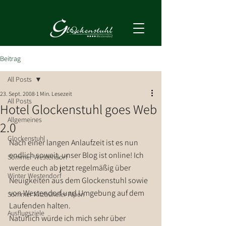
Beitrag
All Posts
23. Sept. 2008
1 Min. Lesezeit
All Posts
Hotel Glockenstuhl goes Web
Allgemeines
2.0
Glockenstuhl
Nach einer langen Anlaufzeit ist es nun 
endlich soweit, unser Blog ist online! Ich 
Sommer Westendorf
werde euch ab jetzt regelmäßig über 
Winter Westendorf
Neuigkeiten aus dem Glockenstuhl sowie 
von Westendorf und Umgebung auf dem 
Sommer Kitzbüheler Alpen
Laufenden halten.
Ausflugsziele
Natürlich würde ich mich sehr über 