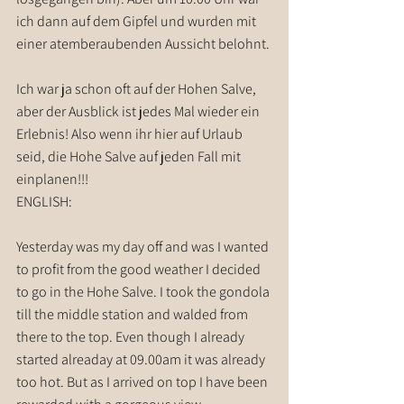
ich dann auf dem Gipfel und wurden mit 
einer atemberaubenden Aussicht belohnt.
Ich war ja schon oft auf der Hohen Salve, 
aber der Ausblick ist jedes Mal wieder ein 
Erlebnis! Also wenn ihr hier auf Urlaub 
seid, die Hohe Salve auf jeden Fall mit 
einplanen!!!
ENGLISH:
Yesterday was my day off and was I wanted 
to profit from the good weather I decided 
to go in the Hohe Salve. I took the gondola 
till the middle station and walded from 
there to the top. Even though I already 
started alreaday at 09.00am it was already 
too hot. But as I arrived on top I have been 