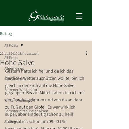
Beitrag
All Posts
22. Juli 2010
1 Min. Lesezeit
All Posts
Hohe Salve
Allgemeines
Gestern hatte ich frei und da ich das 
herrliche Wetter ausnützen wollte, bin ich 
Glockenstuhl
gleich in der Früh auf die Hohe Salve 
Sommer Westendorf
gegangen. Bis zur Mittelstation bin ich mit 
der Gondel gefahren und von da an dann 
Winter Westendorf
zu Fuß auf den Gipfel. Es war wirklich 
Sommer Kitzbüheler Alpen
super, aber eindeutig schon zu heiß 
(obwohl ich schon um 09.00 Uhr 
Ausflugsziele
losgegangen bin). Aber um 10.00 Uhr war 