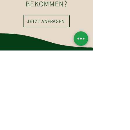
BEKOMMEN?
JETZT ANFRAGEN
So erreichen Sie uns
Hotel-Restaurant Glockenstuhl GmbH
Dorfstraße 27
6363 Westendorf
Tirol, Österreich
Tel.:
+43 (0)5334 6175
E-Mail: westendorf@glockenstuhl.at
Instagram: