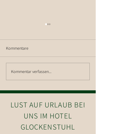
Kommentare
Ausblick auf die 
Kommentar verfassen...
Betriebsausflug Weingut
Nigl
LUST AUF URLAUB BEI
UNS IM HOTEL
GLOCKENSTUHL