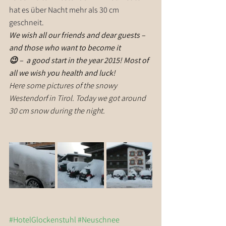
hat es über Nacht mehr als 30 cm 
geschneit.
We wish all our friends and dear guests – 
and those who want to become it
😉 –  a good start in the year 2015! Most of 
all we wish you health and luck!
Here some pictures of the snowy 
Westendorf in Tirol. Today we got around 
30 cm snow during the night.
#HotelGlockenstuhl
#Neuschnee