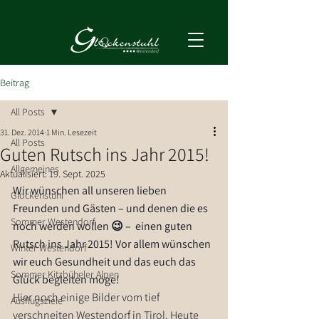
Beitrag
All Posts
31. Dez. 2014
1 Min. Lesezeit
All Posts
Guten Rutsch ins Jahr 2015!
Allgemeines
Aktualisiert:
19. Sept. 2025
Wir wünschen all unseren lieben 
Glockenstuhl
Freunden und Gästen – und denen die es 
Sommer Westendorf
noch werden wollen 😉 –  einen guten 
Rutsch ins Jahr 2015! Vor allem wünschen 
Winter Westendorf
wir euch Gesundheit und das euch das 
Sommer Kitzbüheler Alpen
Glück begleiten möge!
Hier noch einige Bilder vom tief 
Ausflugsziele
verschneiten Westendorf in Tirol. Heute 