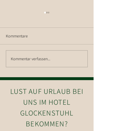
Kommentare
Kommentar verfassen...
Wanderung Neumarkter
Ein Wintertag in 
Runde Olperer Hütte
wie aus dem Bild
LUST AUF URLAUB BEI
UNS IM HOTEL
GLOCKENSTUHL
BEKOMMEN?