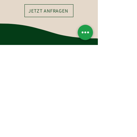
JETZT ANFRAGEN
So erreichen Sie uns
Hotel-Restaurant Glockenstuhl GmbH
Dorfstraße 27
6363 Westendorf
Tirol, Österreich
Tel.:
+43 (0)5334 6175
E-Mail: westendorf@glockenstuhl.at
Instagram: