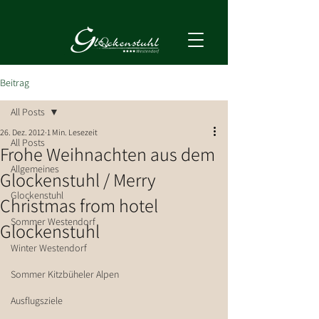
Beitrag
All Posts
26. Dez. 2012
1 Min. Lesezeit
All Posts
Frohe Weihnachten aus dem
Allgemeines
Glockenstuhl / Merry
Glockenstuhl
Christmas from hotel
Sommer Westendorf
Glockenstuhl
Winter Westendorf
Sommer Kitzbüheler Alpen
Ausflugsziele