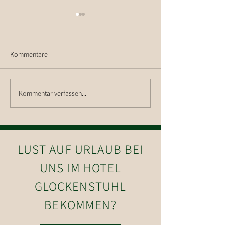
Kommentare
Kommentar verfassen...
Skitag in Westendorf, der
Modernste 8er Se
perfekte Start ins das Jahr
ersetzt 3er Sessell
2020
in Westendorf
LUST AUF URLAUB BEI
UNS IM HOTEL
GLOCKENSTUHL
BEKOMMEN?