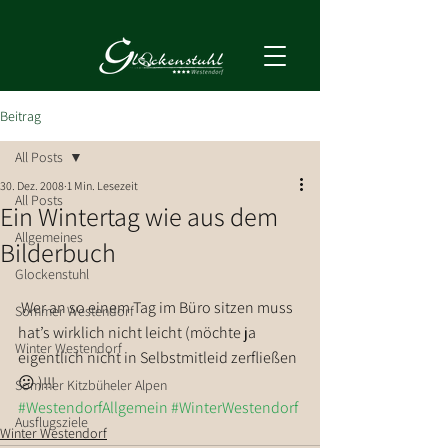
Beitrag
All Posts
30. Dez. 2008
1 Min. Lesezeit
All Posts
Ein Wintertag wie aus dem
Allgemeines
Bilderbuch
Glockenstuhl
 Wer an so einem Tag im Büro sitzen muss 
Sommer Westendorf
hat’s wirklich nicht leicht (möchte ja 
Winter Westendorf
eigentlich nicht in Selbstmitleid zerfließen 
😕 )!!!
Sommer Kitzbüheler Alpen
#WestendorfAllgemein
#WinterWestendorf
Ausflugsziele
Winter Westendorf