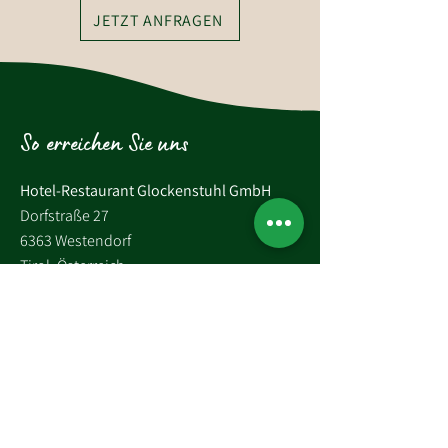
JETZT ANFRAGEN
So erreichen Sie uns
Hotel-Restaurant Glockenstuhl GmbH
Dorfstraße 27
6363 Westendorf
Tirol, Österreich
Tel.:
+43 (0)5334 6175
E-Mail: westendorf@glockenstuhl.at
Instagram: