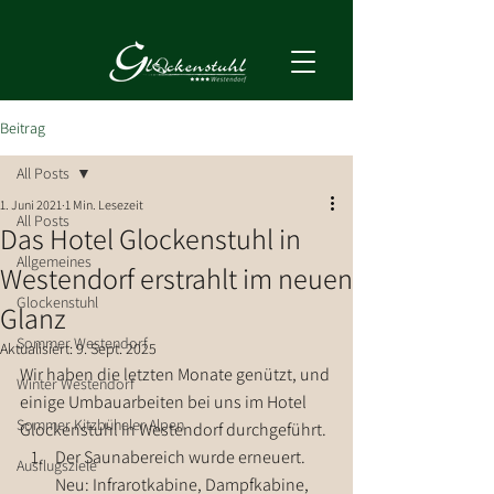
Beitrag
All Posts
1. Juni 2021
1 Min. Lesezeit
All Posts
Das Hotel Glockenstuhl in
Allgemeines
Westendorf erstrahlt im neuen
Glockenstuhl
Glanz
Sommer Westendorf
Aktualisiert:
9. Sept. 2025
Wir haben die letzten Monate genützt, und 
Winter Westendorf
einige Umbauarbeiten bei uns im Hotel 
Sommer Kitzbüheler Alpen
Glockenstuhl in Westendorf durchgeführt.
Der Saunabereich wurde erneuert. 
Ausflugsziele
Neu: Infrarotkabine, Dampfkabine, 