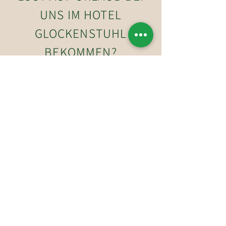
UNS IM HOTEL
GLOCKENSTUHL
BEKOMMEN?
JETZT ANFRAGEN
So erreichen Sie uns
Hotel-Restaurant Glockenstuhl GmbH
Dorfstraße 27
6363 Westendorf
Tirol, Österreich