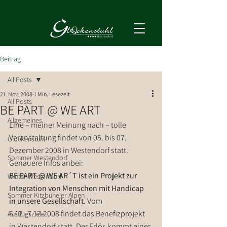
Beitrag
All Posts
21. Nov. 2008
1 Min. Lesezeit
All Posts
BE PART @ WE ART
Allgemeines
Eine – meiner Meinung nach – tolle 
Veranstaltung findet von 05. bis 07. 
Glockenstuhl
Dezember 2008 in Westendorf statt.
Sommer Westendorf
Genauere Infos anbei:
BE PART @ WE AR´T ist ein Projekt zur 
Winter Westendorf
Integration von Menschen mit Handicap 
Sommer Kitzbüheler Alpen
in unsere Gesellschaft.
 Vom 
5.12.-7.12.2008 findet das Benefizprojekt 
Ausflugsziele
in Westendorf statt. Der Erlös kommt einer 