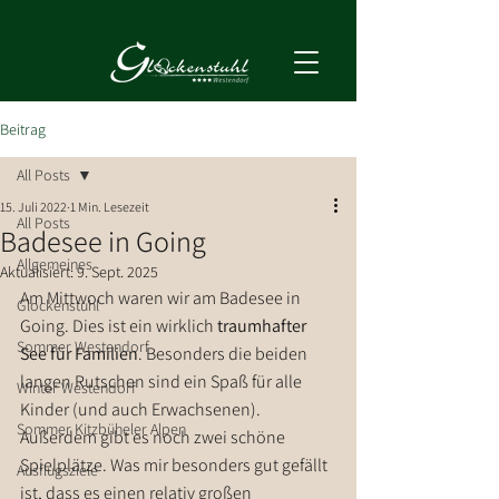
Beitrag
All Posts
15. Juli 2022
1 Min. Lesezeit
All Posts
Badesee in Going
Allgemeines
Aktualisiert:
9. Sept. 2025
Am Mittwoch waren wir am Badesee in 
Glockenstuhl
Going. Dies ist ein wirklich 
traumhafter 
Sommer Westendorf
See für Familien
. Besonders die beiden 
langen Rutschen sind ein Spaß für alle 
Winter Westendorf
Kinder (und auch Erwachsenen). 
Sommer Kitzbüheler Alpen
Außerdem gibt es noch zwei schöne 
Spielplätze. Was mir besonders gut gefällt 
Ausflugsziele
ist, dass es einen relativ großen 