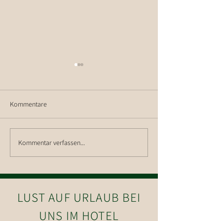
Kommentare
Wanderung auf d
Kommentar verfassen...
Wanderung auf die Hohe
Salve
LUST AUF URLAUB BEI
UNS IM HOTEL