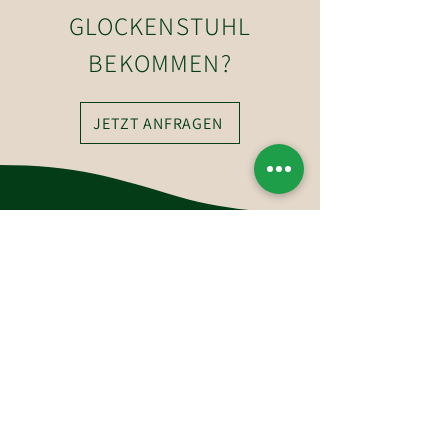
GLOCKENSTUHL
BEKOMMEN?
JETZT ANFRAGEN
So erreichen Sie uns
Hotel-Restaurant Glockenstuhl GmbH
Dorfstraße 27
6363 Westendorf
Tirol, Österreich
Tel.:
+43 (0)5334 6175
E-Mail: westendorf@glockenstuhl.at