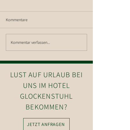
Kommentare
Kommentar verfassen...
Wanderung auf die Hohe
Ein wunderschön
Salve
Weihnachtsfest
LUST AUF URLAUB BEI
UNS IM HOTEL
GLOCKENSTUHL
BEKOMMEN?
JETZT ANFRAGEN