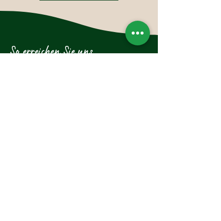
So erreichen Sie uns
Hotel-Restaurant Glockenstuhl GmbH
Dorfstraße 27
6363 Westendorf
Tirol, Österreich
Tel.:
+43 (0)5334 6175
E-Mail: westendorf@glockenstuhl.at
Instagram:
Newsletter abonnieren und 