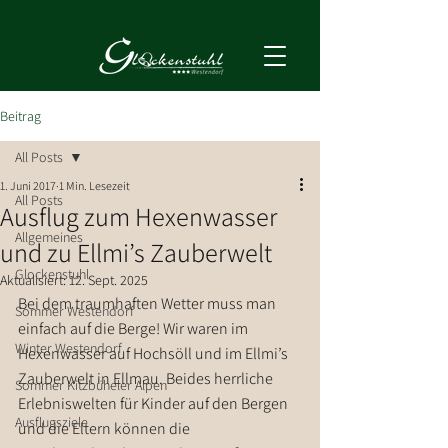
Beitrag
All Posts
1. Juni 2017
1 Min. Lesezeit
All Posts
Ausflug zum Hexenwasser
Allgemeines
und zu Ellmi’s Zauberwelt
Glockenstuhl
Aktualisiert:
12. Sept. 2025
Bei dem traumhaften Wetter muss man 
Sommer Westendorf
einfach auf die Berge! Wir waren im 
Winter Westendorf
Hexenwasser auf Hochsöll und im Ellmi’s 
Zauberwelt in Ellmau. Beides herrliche 
Sommer Kitzbüheler Alpen
Erlebniswelten für Kinder auf den Bergen 
Ausflugsziele
und die Eltern können die 