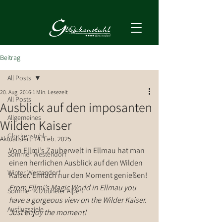
Beitrag
All Posts
20. Aug. 2016
1 Min. Lesezeit
All Posts
Ausblick auf den imposanten
Allgemeines
Wilden Kaiser
Glockenstuhl
Aktualisiert:
14. Feb. 2025
Von Ellmi’s Zauberwelt in Ellmau hat man 
Sommer Westendorf
einen herrlichen Ausblick auf den Wilden 
Winter Westendorf
Kaiser. Einfach nur den Moment genießen!
From Ellmi’s Magic World in Ellmau you 
Sommer Kitzbüheler Alpen
have a gorgeous view on the Wilder Kaiser. 
Ausflugsziele
Just enjoy the moment!