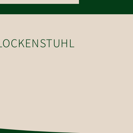
zt 3er Sessellift Fleiding in
endorf
GLOCKENSTUHL