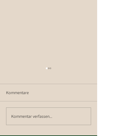
Kommentare
Ausblick auf die 
Kommentar verfassen...
Betriebsausflug Weingut
Nigl