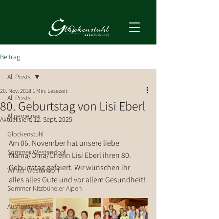
Beitrag
All Posts
20. Nov. 2018
1 Min. Lesezeit
All Posts
80. Geburtstag von Lisi Eberl
Allgemeines
Aktualisiert:
12. Sept. 2025
Glockenstuhl
Am 06. November hat unsere liebe 
Sommer Westendorf
Mama/Oma/Chefin Lisi Eberl ihren 80. 
Geburtstag gefeiert. Wir wünschen ihr 
Winter Westendorf
alles alles Gute und vor allem Gesundheit!
Sommer Kitzbüheler Alpen
Ausflugsziele