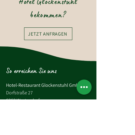
Hotel Glockenstuhl
bekommen?
JETZT ANFRAGEN
So erreichen Sie uns
Hotel-Restaurant Glockenstuhl GmbH
Dorfstraße 27
6363 Westendorf
Tirol, Österreich
Tel.:
+43 (0)5334 6175
E-Mail: westendorf@glockenstuhl.at