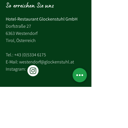
So erreichen Sie uns
Hotel-Restaurant Glockenstuhl GmbH
Dorfstraße 27
6363 Westendorf
Tirol, Österreich
Tel.:
+43 (0)5334 6175
E-Mail: westendorf@glockenstuhl.at
Instagram:
Newsletter abonnieren und 
exklusive Updates erhalten
E-Mail-Adresse
*