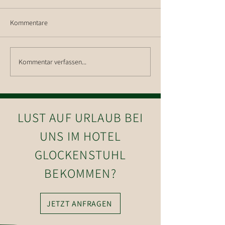
Kommentare
Wanderung auf d
Kommentar verfassen...
Wanderung auf die Hohe
Salve
LUST AUF URLAUB BEI
UNS IM HOTEL
GLOCKENSTUHL
BEKOMMEN?
JETZT ANFRAGEN