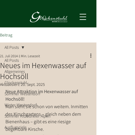
Beitrag
All Posts
21. Juli 2014
1 Min. Lesezeit
All Posts
Neues im Hexenwasser auf
Allgemeines
Hochsöll
Glockenstuhl
Aktualisiert:
20. Sept. 2025
Neue Attraktion im 
Hexenwasser
 auf 
Sommer Westendorf
Hochsöll!
Winter Westendorf
Man sieht sie schon von weitem. Inmitten 
des Kirschgartens – gleich neben dem 
Sommer Kitzbüheler Alpen
Bienenhaus – gibt es eine riesige 
Ausflugsziele
begehbare Kirsche.