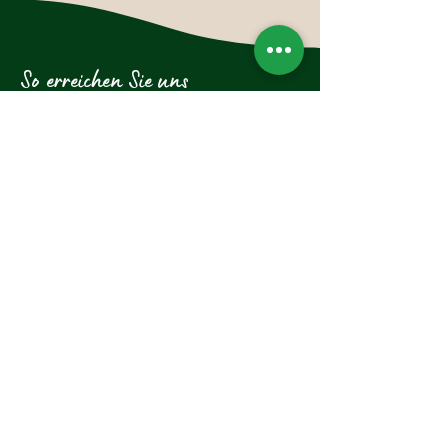
So erreichen Sie uns
Hotel-Restaurant Glockenstuhl GmbH
Dorfstraße 27
6363 Westendorf
Tirol, Österreich
Tel.:
+43 (0)5334 6175
E-Mail: westendorf@glockenstuhl.at
Instagram:
Newsletter abonnieren und 