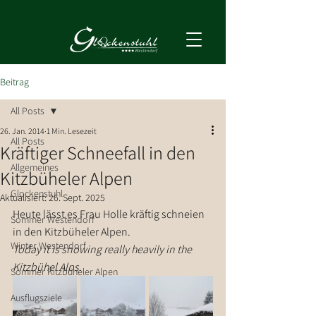
Beitrag
All Posts
26. Jan. 2014
1 Min. Lesezeit
All Posts
Kräftiger Schneefall in den
Allgemeines
Kitzbüheler Alpen
Glockenstuhl
Aktualisiert:
26. Sept. 2025
Heute lässt es Frau Holle kräftig schneien 
Sommer Westendorf
in den Kitzbüheler Alpen.
Winter Westendorf
Today it is snowing really heavily in the 
Kitzbühel Alps.
Sommer Kitzbüheler Alpen
Ausflugsziele