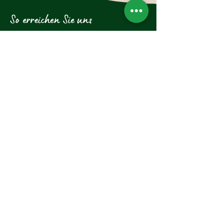
So erreichen Sie uns
Hotel-Restaurant Glockenstuhl GmbH
Dorfstraße 27
6363 Westendorf
Tirol, Österreich
Tel.:
+43 (0)5334 6175
E-Mail: westendorf@glockenstuhl.at
Instagram:
Newsletter abonnieren und 
exklusive Updates erhalten
E-Mail-Adresse
*