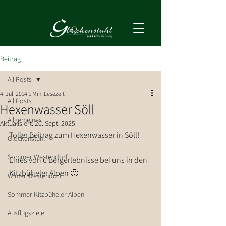
Beitrag
All Posts
4. Juli 2014
1 Min. Lesezeit
All Posts
Hexenwasser Söll
Allgemeines
Aktualisiert:
20. Sept. 2025
Toller Beitrag zum Hexenwasser in Söll!
Glockenstuhl
Sommer Westendorf
Eines von 6 Bergerlebnisse bei uns in den 
Kitzbüheler Alpen 🙂
Winter Westendorf
Sommer Kitzbüheler Alpen
Ausflugsziele