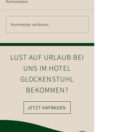
Kommentare
Wanderung auf d
Kommentar verfassen...
Wanderung auf die Hohe
Salve
LUST AUF URLAUB BEI
UNS IM HOTEL
GLOCKENSTUHL
BEKOMMEN?
JETZT ANFRAGEN