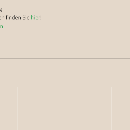
g
n finden Sie 
hier
!
on