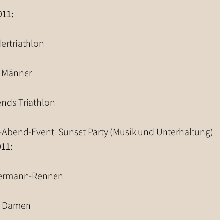
011:
dertriathlon
te Männer
iends Triathlon
n-Abend-Event: Sunset Party (Musik und Unterhaltung)
011:
edermann-Rennen
te Damen