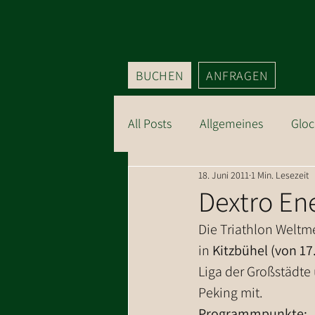
BUCHEN
ANFRAGEN
All Posts
Allgemeines
Gloc
18. Juni 2011
1 Min. Lesezeit
Sommer Kitzbüheler Alpen
Dextro Ene
Die Triathlon Weltme
in 
Kitzbühel (von 17. 
Liga der Großstädte
Peking mit.
Programmpunkte: