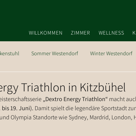
WILLKOMMEN
ZIMMER
WELLNESS
K
kenstuhl
Sommer Westendorf
Winter Westendorf
Ausflugsziele
rgy Triathlon in Kitzbühel
isterschaftsserie 
„Dextro Energy Triathlon“ 
macht auch
bis 19. Juni). 
Damit spielt die legendäre Sportstadt zum
 und Olympia Standorte wie Sydney, Mardrid, London,