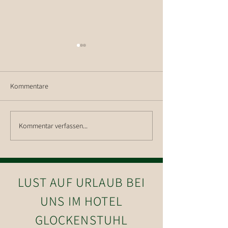
Kommentare
Ausblick auf die 
Kommentar verfassen...
Betriebsausflug Weingut
Nigl
LUST AUF URLAUB BEI
UNS IM HOTEL
GLOCKENSTUHL