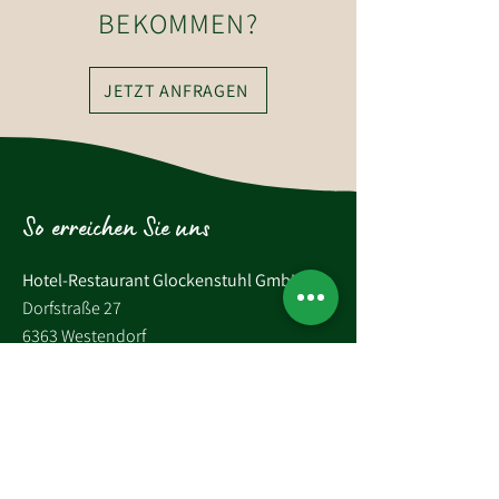
BEKOMMEN?
JETZT ANFRAGEN
So erreichen Sie uns
Hotel-Restaurant Glockenstuhl GmbH
Dorfstraße 27
6363 Westendorf
Tirol, Österreich
Tel.:
+43 (0)5334 6175
E-Mail: westendorf@glockenstuhl.at
Instagram: