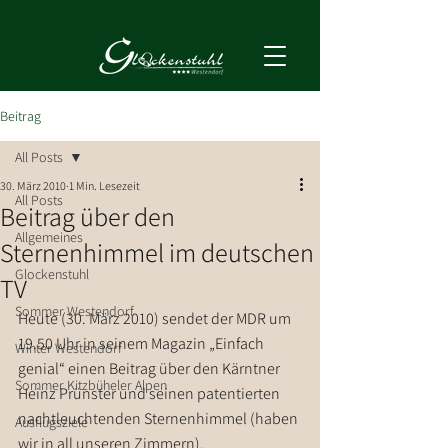
Beitrag
All Posts
30. März 2010
1 Min. Lesezeit
All Posts
Beitrag über den
Allgemeines
Sternenhimmel im deutschen
Glockenstuhl
TV
Sommer Westendorf
Heute (30. März 2010) sendet der MDR um 
19.50 Uhr in seinem Magazin „Einfach 
Winter Westendorf
genial“ einen Beitrag über den Kärntner 
Sommer Kitzbüheler Alpen
Heinz Prünster und seinen patentierten 
nachtleuchtenden Sternenhimmel (haben 
Ausflugsziele
wir in all unseren Zimmern).