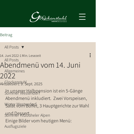
Beitrag
All Posts
14. Juni 2022
1 Min. Lesezeit
All Posts
Abendmenü vom 14. Juni
Allgemeines
2022
Glockenstuhl
Aktualisiert:
9. Sept. 2025
In unserer Halbpension ist ein 5-Gänge 
Sommer Westendorf
Abendmenü inkludiert.  Zwei Vorspeisen, 
Winter Westendorf
Salat vom Buffet, 3 Hauptgerichte zur Wahl 
und Dessert.
Sommer Kitzbüheler Alpen
Einige Bilder vom heutigen Menü:
Ausflugsziele