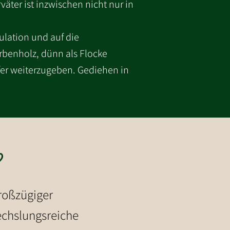
äter ist inzwischen nicht nur in
ulation und auf die
irbenholz, dünn als Flocke
fer weiterzugeben. Gediehen in
?
Großzügiger
echslungsreiche