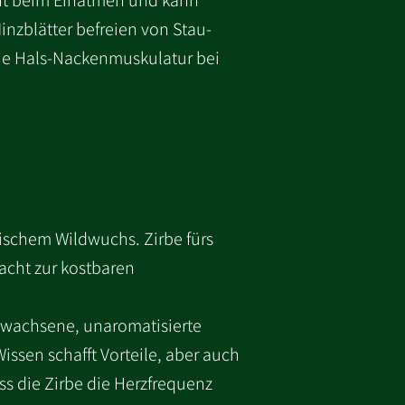
scht beim Einatmen und kann
inzblätter befreien von Stau-
die Hals-Nackenmuskulatur bei
hischem Wildwuchs. Zirbe fürs
Nacht zur kostbaren
ewachsene, unaromatisierte
ssen schafft Vorteile, aber auch
ss die Zirbe die Herzfrequenz