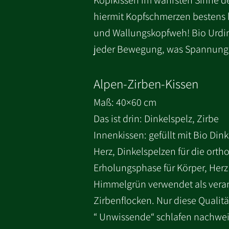
Kopfkissen im wahrsten Sinne de
hiermit Kopfschmerzen bestens li
und Wallungskopfweh! Bio Urdink
jeder Bewegung, was Spannungs
Alpen-Zirben-Kissen
Maß: 40×60 cm
Das ist drin: Dinkelspelz, Zirbe
Innenkissen: gefüllt mit Bio Di
Herz, Dinkelspelzen für die orth
Erholungsphase für Körper, Her
Himmelgrün verwendet als veran
Zirbenflocken. Nur diese Qualit
“ Unwissende“ schlafen nachweisl