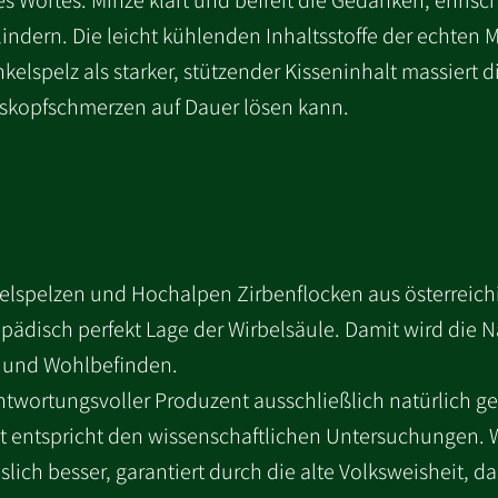
s Wortes. Minze klärt und befreit die Gedanken, erfri
ndern. Die leicht kühlenden Inhaltsstoffe der echten M
elspelz als starker, stützender Kisseninhalt massiert 
kopfschmerzen auf Dauer lösen kann.
nkelspelzen und Hochalpen Zirbenflocken aus österreic
opädisch perfekt Lage der Wirbelsäule. Damit wird die 
z und Wohlbefinden.
twortungsvoller Produzent ausschließlich natürlich g
ät entspricht den wissenschaftlichen Untersuchungen. Wi
ich besser, garantiert durch die alte Volksweisheit, da