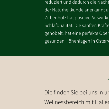
reduziert und dadurch die Nachte
der Naturheilkunde anerkannt u
Zirbenholz hat positive Auswirku
Schlafqualität. Die sanften Krä
gehobelt, hat eine perfekte Obe
gesunden Höhenlagen in Österre
Die finden Sie bei uns in 
Wellnessbereich mit Hall